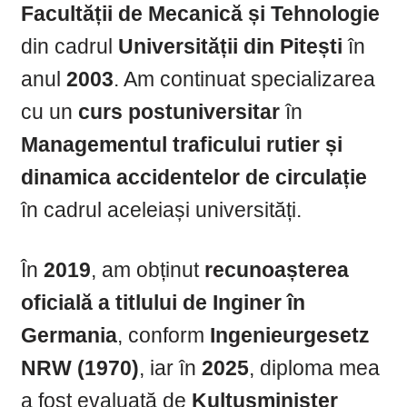
Facultății de Mecanică și Tehnologie
din cadrul
Universității din Pitești
în
anul
2003
. Am continuat specializarea
cu un
curs postuniversitar
în
Managementul traficului rutier și
dinamica accidentelor de circulație
în cadrul aceleiași universități.
În
2019
, am obținut
recunoașterea
oficială a titlului de Inginer în
Germania
, conform
Ingenieurgesetz
NRW (1970)
, iar în
2025
, diploma mea
a fost evaluată de
Kultusminister