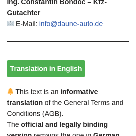
Ing. Constantin Bondoc – Kfz-
Gutachter
E-Mail:
info@daune-auto.de
Translation in English
This text is an
informative
translation
of the General Terms and
Conditions (AGB).
The
official and legally binding
version
remains the one in
German
,