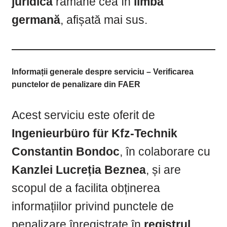
juridică
rămâne cea în
limba
germană
, afișată mai sus.
Informații generale despre serviciu – Verificarea
punctelor de penalizare din FAER
Acest serviciu este oferit de
Ingenieurbüro für Kfz-Technik
Constantin Bondoc
, în colaborare cu
Kanzlei Lucreția Beznea
, și are
scopul de a facilita obținerea
informațiilor privind punctele de
penalizare înregistrate în
registrul